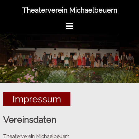
Springe
Theaterverein Michaelbeuern
zum
Inhalt
Impressum
Vereinsdaten
Theaterverein Michaelbeuern